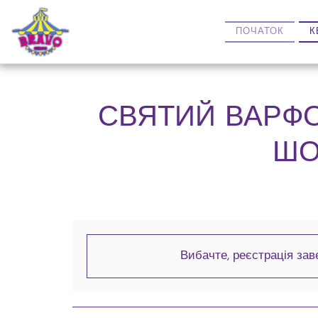
ПОЧАТОК
К
СВЯТИЙ ВАРФО
ШО
Вибачте, реєстрація зав