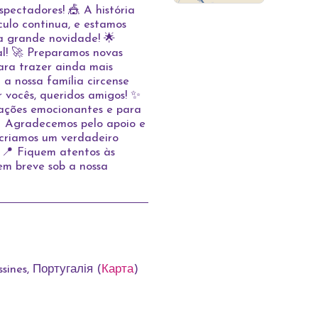
pectadores! 🎪 A história
culo continua, e estamos
a grande novidade! 🌟
l! 🚀 Preparamos novas
ara trazer ainda mais
 a nossa família circense
 vocês, queridos amigos! ✨
ações emocionantes e para
💫 Agradecemos pelo apoio e
 criamos um verdadeiro
 📍 Fiquem atentos às
em breve sob a nossa
sines, Португалія (
Карта
)