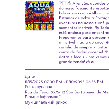
🇵🇹🎪 Atenção, queridos es
do nosso fascinante espetá
felizes em compartilhar um
Estamos de volta a Portuga
aventuras na nossa turnê p
momentos incríveis! 🎭 Toda
está ansiosa para encontrar
Preparem-se para apresent
a incrível magia do circo! 
carinho de sempre – juntos
conto de fadas circense! 
datas e locais – nos vemos 
grande tenda! 🎪🔥
Дата:
11/15/2025 07:00 PM - 11/10/2025 06:58 PM
Розташування
Rua da Feira, 8375-112 São Bartolomeu de Mes
Більше інформації:
Муніципальний ринок