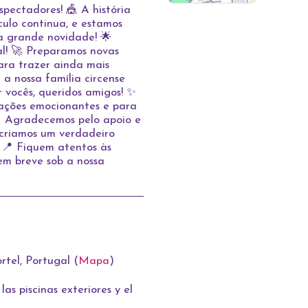
pectadores! 🎪 A história
culo continua, e estamos
a grande novidade! 🌟
l! 🚀 Preparamos novas
ara trazer ainda mais
 a nossa família circense
 vocês, queridos amigos! ✨
ações emocionantes e para
💫 Agradecemos pelo apoio e
 criamos um verdadeiro
 📍 Fiquem atentos às
em breve sob a nossa
tel, Portugal (
Mapa
)
as piscinas exteriores y el