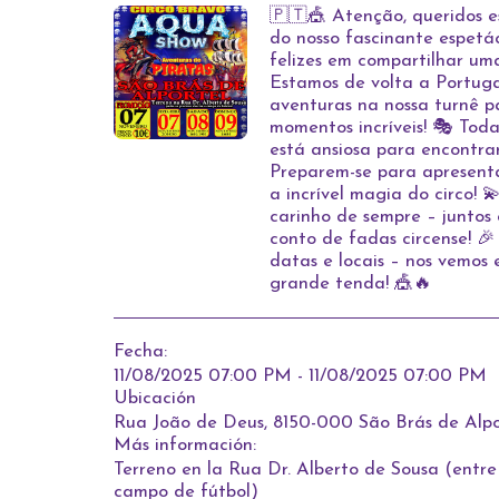
🇵🇹🎪 Atenção, queridos es
do nosso fascinante espetá
felizes em compartilhar um
Estamos de volta a Portuga
aventuras na nossa turnê p
momentos incríveis! 🎭 Toda
está ansiosa para encontrar
Preparem-se para apresent
a incrível magia do circo! 
carinho de sempre – juntos
conto de fadas circense! 
datas e locais – nos vemos 
grande tenda! 🎪🔥
Fecha:
11/08/2025 07:00 PM - 11/08/2025 07:00 PM
Ubicación
Rua João de Deus, 8150-000 São Brás de Alpor
Más información:
Terreno en la Rua Dr. Alberto de Sousa (entre l
campo de fútbol)