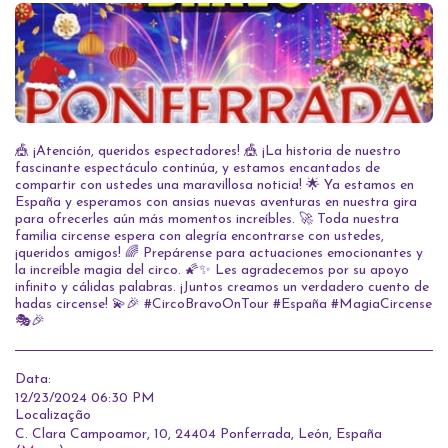
🎪 ¡Atención, queridos espectadores! 🎪 ¡La historia de nuestro
fascinante espectáculo continúa, y estamos encantados de
compartir con ustedes una maravillosa noticia! 🌟 Ya estamos en
España y esperamos con ansias nuevas aventuras en nuestra gira
para ofrecerles aún más momentos increíbles. 🚀 Toda nuestra
familia circense espera con alegría encontrarse con ustedes,
¡queridos amigos! 🌈 Prepárense para actuaciones emocionantes y
la increíble magia del circo. 🌠✨ Les agradecemos por su apoyo
infinito y cálidas palabras. ¡Juntos creamos un verdadero cuento de
hadas circense! 💫🎉 #CircoBravoOnTour #España #MagiaCircense
🎭🎉
Data:
12/23/2024 06:30 PM
Localização
C. Clara Campoamor, 10, 24404 Ponferrada, León, España