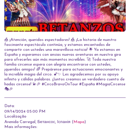
🎪 ¡Atención, queridos espectadores! 🎪 ¡La historia de nuestro
fascinante espectáculo continúa, y estamos encantados de
compartir con ustedes una maravillosa noticia! 🌟 Ya estamos en
España y esperamos con ansias nuevas aventuras en nuestra gira
para ofrecerles aún más momentos increíbles. 🚀 Toda nuestra
familia circense espera con alegría encontrarse con ustedes,
¡queridos amigos! 🌈 Prepárense para actuaciones emocionantes y
la increíble magia del circo. 🌠✨ Les agradecemos por su apoyo
infinito y cálidas palabras. ¡Juntos creamos un verdadero cuento de
hadas circense! 💫🎉 #CircoBravoOnTour #España #MagiaCircense
🎭🎉
Data:
09/14/2024 05:00 PM
Localização
Avenida Carregal, Бетансос, Іспанія (
Mapa
)
Mais informações: